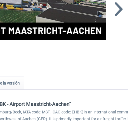
e la versión
BK - Airport Maastricht-Aachen"
mburg/Beek, IATA code: MST, ICAO code: EHBK) is an international commerc
thwest of Aachen (GER). It is primarily important for air freight traffic, 