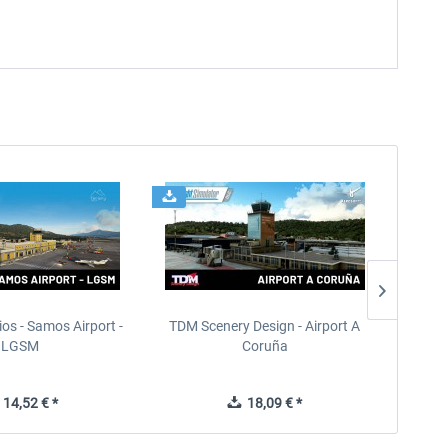
ios - Samos Airport -
TDM Scenery Design - Airport A
FlyLo
LGSM
Coruña
14,52 € *
18,09 € *