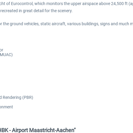
richt of Eurocontrol, which monitors the upper airspace above 24,500 ft 
ecreated in great detail for the scenery.
he ground vehicles, static aircraft, various buildings, signs and much m
or
 (MUAC)
sed Rendering (PBR)
ironment
HBK - Airport Maastricht-Aachen"