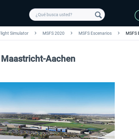
light Simulator
MSFS 2020
MSFS Escenarios
MSFS 
t Maastricht-Aachen