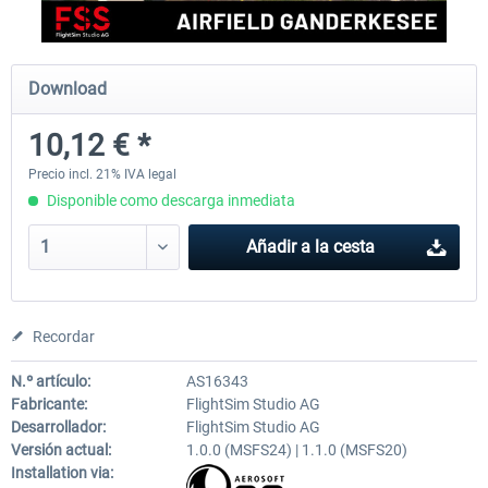
Aerosoft Mega Airport Brussels
Aerosoft Airport Cologne/
Download
10,12 € *
25,37 € *
18,25 € *
Precio incl. 21% IVA legal
Disponible como descarga inmediata
Añadir a la cesta
Recordar
N.º artículo:
AS16343
Fabricante:
FlightSim Studio AG
Desarrollador:
FlightSim Studio AG
Versión actual:
1.0.0 (MSFS24) | 1.1.0 (MSFS20)
Installation via: