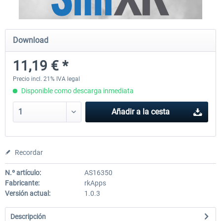
rkApps - FSRealistic Pro MSFS
Aerosoft Tool Simple Traf
Download
11,19 € *
33,88 € *
15,13 € *
Precio incl. 21% IVA legal
Disponible como descarga inmediata
Añadir a la cesta
Recordar
N.º artículo:
AS16350
Fabricante:
rkApps
Versión actual:
1.0.3
Descripción