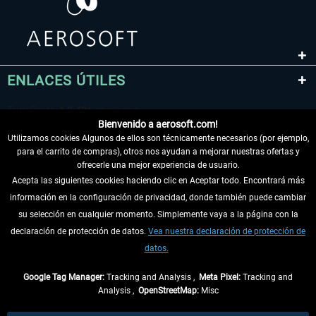
ENLACES ÚTILES
Bienvenido a aerosoft.com!
Utilizamos cookies Algunos de ellos son técnicamente necesarios (por ejemplo,
para el carrito de compras), otros nos ayudan a mejorar nuestras ofertas y
ofrecerle una mejor experiencia de usuario.
Acepta las siguientes cookies haciendo clic en Aceptar todo. Encontrará más
información en la configuración de privacidad, donde también puede cambiar
DESISTIR DEL CONTRATO
su selección en cualquier momento. Simplemente vaya a la página con la
declaración de protección de datos.
Vea nuestra declaración de protección de
INFORMACIÓN
datos.
NO SE PIERDA LAS ÚLTIMAS NOTICIAS
Google Tag Manager:
Tracking and Analysis ,
Meta Pixel:
Tracking and
Analysis ,
OpenStreetMap:
Misc
* Todos los precios, incl. el IVA legal y
gastos de envío
así como las posibles