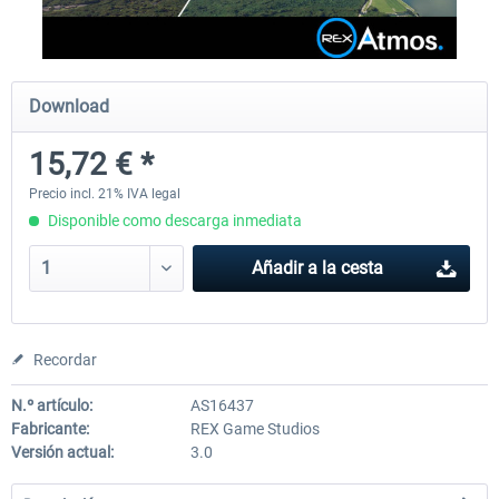
rkApps - FSRealistic Pro MSFS
Aerosoft Tool Simple Traf
Download
15,72 € *
33,88 € *
15,13 € *
Precio incl. 21% IVA legal
Disponible como descarga inmediata
Añadir a la cesta
Recordar
N.º artículo:
AS16437
Fabricante:
REX Game Studios
Versión actual:
3.0