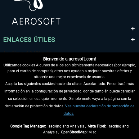
ENLACES ÚTILES
Bienvenido a aerosoft.com!
Utilizamos cookies Algunos de ellos son técnicamente necesarios (por ejemplo,
para el carrito de compras), otros nos ayudan a mejorar nuestras ofertas y
ofrecerle una mejor experiencia de usuario.
Acepta las siguientes cookies haciendo clic en Aceptar todo. Encontrará más
información en la configuración de privacidad, donde también puede cambiar
DESISTIR DEL CONTRATO
su selección en cualquier momento. Simplemente vaya a la página con la
declaración de protección de datos.
Vea nuestra declaración de protección de
INFORMACIÓN
datos.
NO SE PIERDA LAS ÚLTIMAS NOTICIAS
Google Tag Manager:
Tracking and Analysis ,
Meta Pixel:
Tracking and
Analysis ,
OpenStreetMap:
Misc
* Todos los precios, incl. el IVA legal y
gastos de envío
así como las posibles