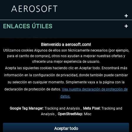
ENLACES ÚTILES
Bienvenido a aerosoft.com!
Utilizamos cookies Algunos de ellos son técnicamente necesarios (por ejemplo,
para el carrito de compras), otros nos ayudan a mejorar nuestras ofertas y
ofrecerle una mejor experiencia de usuario.
Acepta las siguientes cookies haciendo clic en Aceptar todo. Encontrará más
información en la configuración de privacidad, donde también puede cambiar
DESISTIR DEL CONTRATO
su selección en cualquier momento. Simplemente vaya a la página con la
declaración de protección de datos.
Vea nuestra declaración de protección de
INFORMACIÓN
datos.
NO SE PIERDA LAS ÚLTIMAS NOTICIAS
Google Tag Manager:
Tracking and Analysis ,
Meta Pixel:
Tracking and
Analysis ,
OpenStreetMap:
Misc
* Todos los precios, incl. el IVA legal y
gastos de envío
así como las posibles
tasas de recepción si no se describe lo contrario
Aceptar todo