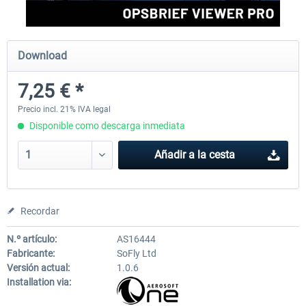
rkApps - FSRealistic Pro MSFS
Aerosoft Tool Simple Traf
Download
7,25 € *
33,88 € *
15,13 € *
Precio incl. 21% IVA legal
Disponible como descarga inmediata
Añadir a la cesta
Recordar
N.º artículo:
AS16444
Fabricante:
SoFly Ltd
Versión actual:
1.0.6
Installation via: