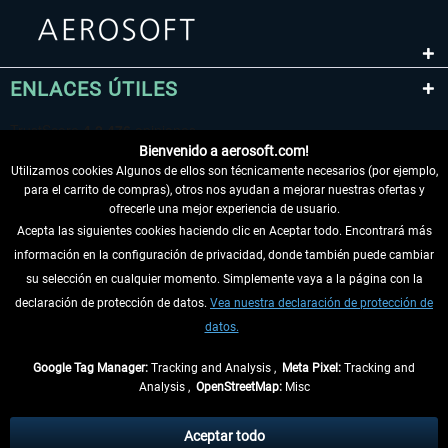
ENLACES ÚTILES
Bienvenido a aerosoft.com!
Utilizamos cookies Algunos de ellos son técnicamente necesarios (por ejemplo,
para el carrito de compras), otros nos ayudan a mejorar nuestras ofertas y
ofrecerle una mejor experiencia de usuario.
Acepta las siguientes cookies haciendo clic en Aceptar todo. Encontrará más
información en la configuración de privacidad, donde también puede cambiar
DESISTIR DEL CONTRATO
su selección en cualquier momento. Simplemente vaya a la página con la
declaración de protección de datos.
Vea nuestra declaración de protección de
INFORMACIÓN
datos.
NO SE PIERDA LAS ÚLTIMAS NOTICIAS
Google Tag Manager:
Tracking and Analysis ,
Meta Pixel:
Tracking and
Analysis ,
OpenStreetMap:
Misc
* Todos los precios, incl. el IVA legal y
gastos de envío
así como las posibles
tasas de recepción si no se describe lo contrario
Aceptar todo