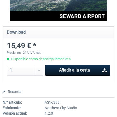
FSDG - Greenland Kulusuk MSFS
Aerosoft Airport Bonair
Download
9,14 € *
12,15 € *
15,49 € *
Precio incl. 21% IVA legal
Disponible como descarga inmediata
Añadir a la cesta
Recordar
N.º artículo:
AS16399
Fabricante:
Northern Sky Studio
Versión actual:
1.2.0