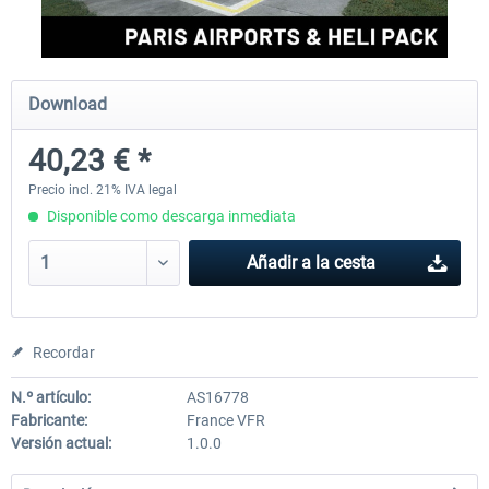
Aerosoft Mega Airport Brussels
Aerosoft Airport Cologne/
Download
40,23 € *
25,37 € *
18,25 € *
Precio incl. 21% IVA legal
Disponible como descarga inmediata
Añadir a la cesta
Recordar
N.º artículo:
AS16778
Fabricante:
France VFR
Versión actual:
1.0.0