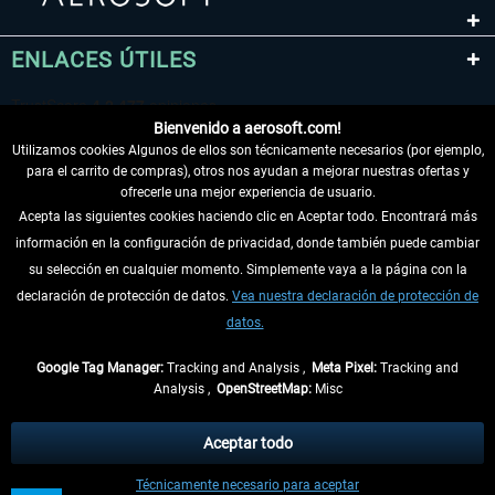
ENLACES ÚTILES
Bienvenido a aerosoft.com!
Utilizamos cookies Algunos de ellos son técnicamente necesarios (por ejemplo,
para el carrito de compras), otros nos ayudan a mejorar nuestras ofertas y
ofrecerle una mejor experiencia de usuario.
Acepta las siguientes cookies haciendo clic en Aceptar todo. Encontrará más
información en la configuración de privacidad, donde también puede cambiar
DESISTIR DEL CONTRATO
su selección en cualquier momento. Simplemente vaya a la página con la
declaración de protección de datos.
Vea nuestra declaración de protección de
INFORMACIÓN
datos.
NO SE PIERDA LAS ÚLTIMAS NOTICIAS
Google Tag Manager:
Tracking and Analysis ,
Meta Pixel:
Tracking and
Analysis ,
OpenStreetMap:
Misc
* Todos los precios, incl. el IVA legal y
gastos de envío
así como las posibles
tasas de recepción si no se describe lo contrario
Aceptar todo
** De aplicación a envíos dentro de Alemania. Los plazos de envío para los
Técnicamente necesario para aceptar
demás países se pueden consultar en la
información de envío
.