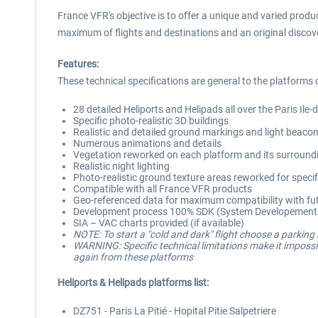
France VFR's objective is to offer a unique and varied produc
maximum of flights and destinations and an original discove
Features:
These technical specifications are general to the platforms 
28 detailed Heliports and Helipads all over the Paris Ile
Specific photo-realistic 3D buildings
Realistic and detailed ground markings and light beaco
Numerous animations and details
Vegetation reworked on each platform and its surround
Realistic night lighting
Photo-realistic ground texture areas reworked for speci
Compatible with all France VFR products
Geo-referenced data for maximum compatibility with fut
Development process 100% SDK (System Developement Ki
SIA – VAC charts provided (if available)
NOTE: To start a "cold and dark" flight choose a parking
WARNING: Specific technical limitations make it impossibl
again from these platforms
Heliports & Helipads platforms list:
DZ751 - Paris La Pitié - Hopital Pitie Salpetriere