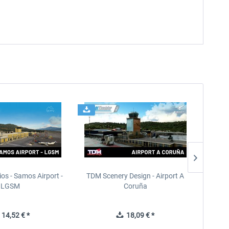
ios - Samos Airport -
TDM Scenery Design - Airport A
FlyLo
LGSM
Coruña
14,52 € *
18,09 € *