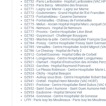
DZ752 - Paris Lariboisière - Hopital Lariboisière (VAC H
DZ753 - Paris Bercy - Ministère des finances
DZ771 - Lagny sur Marne - Lagny sur Marne
DZ772 - Coulommiers - Grand Hopital de l'Est Francilien
DZ773 - Fontainebleau - Caserne Damesne
DZ774 - Fontenailles - Château de Fontenailles
DZ775 - Melun - Ancien Hopital Hopital Marc-Jacquet 
DZ776 - Nemours - Hopital De Nemours
DZ777 - Provins - Centre Hospitalier Léon Binet
DZ782 - Guyancourt - Challenger Bouygues
DZ783 - Mantes-la-jolie - Centre Hospitalier François Q
DZ784 - Poissy - Centre Hospitalier Poissy Saint Germa
DZ785 - Versailles - Centre Hospitalier André Mignot (
DZ786 - Le Chesnay - Hopital de Parly 2
DZ912 - Corbeil Essones - Hopital Gilles de Corbeil
DZ914 - Longjumeau - Centre Hospitalier Longjumeau
DZ921 - Clamart - Hopital d'Instruction des Armées Perc
DZ922 - Garches - Hopital Raymond-Poincaré
DZ923 - Le Plessis Robinson - Centre Hospitalier Mari
DZ924 - Clichy - Hopital Beaujon
DZ931 - Aulnay sous Bois - Centre Hospitalier Robert B
DZ941 - Creteil - Hopital Henri Mondor (VAC HCRT)
DZ951 - Pontoise - Centre Hospitalier René Dubos (VAC
DZ952 - Saint Ouen l Aumone - Saint Ouen Aumone Heli 
DZ953 - Eaubonne - Hopital Simone Veil
DZ954 - Gonnesse - Centre Hospitalier de Gonesse
LFPI - Paris Issy les Moulineaux - Paris Issy les Moulin