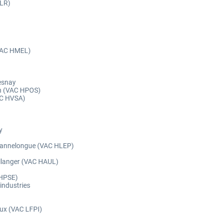
PLR)
(VAC HMEL)
uesnay
in (VAC HPOS)
VAC HVSA)
y
e Lannelongue (VAC HLEP)
allanger (VAC HAUL)
 HPSE)
industries
eaux (VAC LFPI)