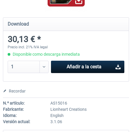
Airbus Bundle
iFly Jets-The 737NG for 
Download
30,13 € *
53,21 € *
60,22 € *
Precio incl. 21% IVA legal
Disponible como descarga inmediata
Añadir a la cesta
Recordar
N.º artículo:
AS15016
Fabricante:
Lionheart Creations
Idioma:
English
Versión actual:
3.1.06