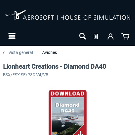
Vista general
Aviones
Lionheart Creations - Diamond DA40
FSX/FSX:SE/P3D V4/V5