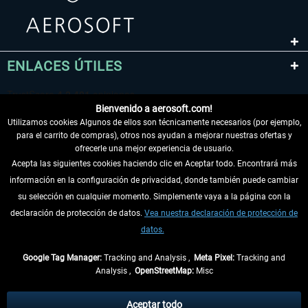
ENLACES ÚTILES
Bienvenido a aerosoft.com!
Utilizamos cookies Algunos de ellos son técnicamente necesarios (por ejemplo,
para el carrito de compras), otros nos ayudan a mejorar nuestras ofertas y
ofrecerle una mejor experiencia de usuario.
Acepta las siguientes cookies haciendo clic en Aceptar todo. Encontrará más
información en la configuración de privacidad, donde también puede cambiar
DESISTIR DEL CONTRATO
su selección en cualquier momento. Simplemente vaya a la página con la
declaración de protección de datos.
Vea nuestra declaración de protección de
INFORMACIÓN
datos.
NO SE PIERDA LAS ÚLTIMAS NOTICIAS
Google Tag Manager:
Tracking and Analysis ,
Meta Pixel:
Tracking and
Analysis ,
OpenStreetMap:
Misc
* Todos los precios, incl. el IVA legal y
gastos de envío
así como las posibles
tasas de recepción si no se describe lo contrario
Aceptar todo