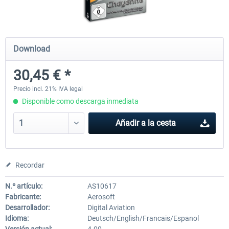
Airbus Bundle
iFly Jets-The 737NG for 
Download
30,45 € *
53,21 € *
60,22 € *
Precio incl. 21% IVA legal
Disponible como descarga inmediata
Añadir a la cesta
Recordar
N.º artículo:
AS10617
Fabricante:
Aerosoft
Desarrollador:
Digital Aviation
Idioma:
Deutsch/English/Francais/Espanol