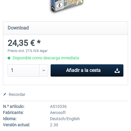
Airbus Bundle
iFly Jets-The 737NG for 
Download
24,35 € *
53,21 € *
60,22 € *
Precio incl. 21% IVA legal
Disponible como descarga inmediata
Añadir a la cesta
Recordar
N.º artículo:
AS10336
Fabricante:
Aerosoft
Idioma:
Deutsch/English
Versión actual:
2.30