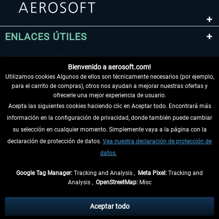
ENLACES ÚTILES
Bienvenido a aerosoft.com!
Utilizamos cookies Algunos de ellos son técnicamente necesarios (por ejemplo,
para el carrito de compras), otros nos ayudan a mejorar nuestras ofertas y
ofrecerle una mejor experiencia de usuario.
Acepta las siguientes cookies haciendo clic en Aceptar todo. Encontrará más
información en la configuración de privacidad, donde también puede cambiar
DESISTIR DEL CONTRATO
su selección en cualquier momento. Simplemente vaya a la página con la
declaración de protección de datos.
Vea nuestra declaración de protección de
INFORMACIÓN
datos.
NO SE PIERDA LAS ÚLTIMAS NOTICIAS
Google Tag Manager:
Tracking and Analysis ,
Meta Pixel:
Tracking and
Analysis ,
OpenStreetMap:
Misc
* Todos los precios, incl. el IVA legal y
gastos de envío
así como las posibles
tasas de recepción si no se describe lo contrario
Aceptar todo
** De aplicación a envíos dentro de Alemania. Los plazos de envío para los