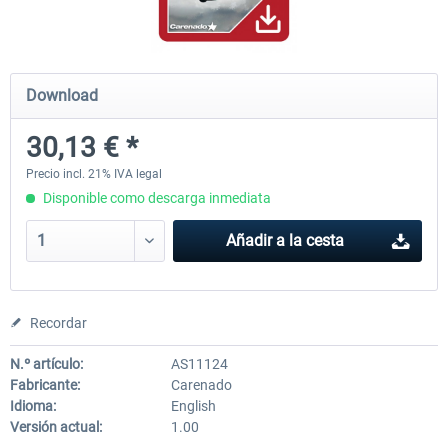
Airbus Bundle
iFly Jets-The 737NG for 
Download
30,13 € *
53,21 € *
60,22 € *
Precio incl. 21% IVA legal
Disponible como descarga inmediata
Añadir a la cesta
Recordar
N.º artículo:
AS11124
Fabricante:
Carenado
Idioma:
English
Versión actual:
1.00