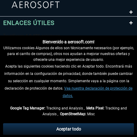
ENLACES ÚTILES
Bienvenido a aerosoft.com!
Utilizamos cookies Algunos de ellos son técnicamente necesarios (por ejemplo,
para el carrito de compras), otros nos ayudan a mejorar nuestras ofertas y
ofrecerle una mejor experiencia de usuario.
Acepta las siguientes cookies haciendo clic en Aceptar todo. Encontrará más
información en la configuración de privacidad, donde también puede cambiar
DESISTIR DEL CONTRATO
su selección en cualquier momento. Simplemente vaya a la página con la
declaración de protección de datos.
Vea nuestra declaración de protección de
INFORMACIÓN
datos.
NO SE PIERDA LAS ÚLTIMAS NOTICIAS
Google Tag Manager:
Tracking and Analysis ,
Meta Pixel:
Tracking and
Analysis ,
OpenStreetMap:
Misc
* Todos los precios, incl. el IVA legal y
gastos de envío
así como las posibles
tasas de recepción si no se describe lo contrario
Aceptar todo
** De aplicación a envíos dentro de Alemania. Los plazos de envío para los