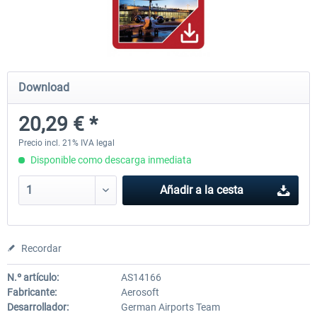
Hamburg-Finkenwerder
Madeira X Evolution
Download
12,10 € *
25,37 € *
20,29 € *
Precio incl. 21% IVA legal
Disponible como descarga inmediata
Añadir a la cesta
Recordar
N.º artículo:
AS14166
Fabricante:
Aerosoft
Desarrollador:
German Airports Team