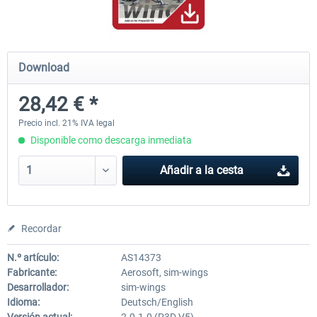
Hamburg-Finkenwerder
Madeira X Evolution
Download
28,42 € *
12,10 € *
25,37 € *
Precio incl. 21% IVA legal
Disponible como descarga inmediata
Añadir a la cesta
Recordar
N.º artículo:
AS14373
Fabricante:
Aerosoft, sim-wings
Desarrollador:
sim-wings
Idioma:
Deutsch/English