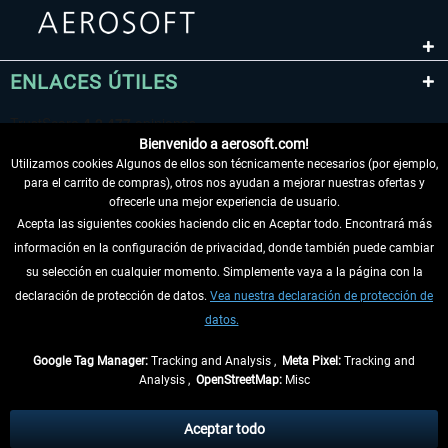
ENLACES ÚTILES
Bienvenido a aerosoft.com!
Utilizamos cookies Algunos de ellos son técnicamente necesarios (por ejemplo,
para el carrito de compras), otros nos ayudan a mejorar nuestras ofertas y
ofrecerle una mejor experiencia de usuario.
Acepta las siguientes cookies haciendo clic en Aceptar todo. Encontrará más
información en la configuración de privacidad, donde también puede cambiar
DESISTIR DEL CONTRATO
su selección en cualquier momento. Simplemente vaya a la página con la
declaración de protección de datos.
Vea nuestra declaración de protección de
INFORMACIÓN
datos.
NO SE PIERDA LAS ÚLTIMAS NOTICIAS
Google Tag Manager:
Tracking and Analysis ,
Meta Pixel:
Tracking and
Analysis ,
OpenStreetMap:
Misc
* Todos los precios, incl. el IVA legal y
gastos de envío
así como las posibles
tasas de recepción si no se describe lo contrario
Aceptar todo