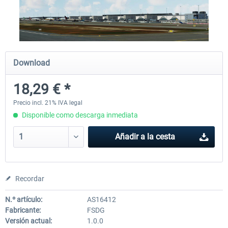
PILOT'S - FS Global Ultimate 2024
Moscow City X
Download
84,69 € *
30,25 € *
18,29 € *
Precio incl. 21% IVA legal
Disponible como descarga inmediata
Añadir a la cesta
Recordar
N.º artículo:
AS16412
Fabricante:
FSDG
Versión actual:
1.0.0