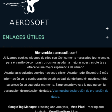
ENLACES ÚTILES
Bienvenido a aerosoft.com!
Utilizamos cookies Algunos de ellos son técnicamente necesarios (por ejemplo,
para el carrito de compras), otros nos ayudan a mejorar nuestras ofertas y
ofrecerle una mejor experiencia de usuario.
Acepta las siguientes cookies haciendo clic en Aceptar todo. Encontrará más
información en la configuración de privacidad, donde también puede cambiar
DESISTIR DEL CONTRATO
su selección en cualquier momento. Simplemente vaya a la página con la
declaración de protección de datos.
Vea nuestra declaración de protección de
INFORMACIÓN
datos.
NO SE PIERDA LAS ÚLTIMAS NOTICIAS
Google Tag Manager:
Tracking and Analysis ,
Meta Pixel:
Tracking and
Analysis ,
OpenStreetMap:
Misc