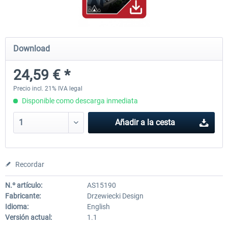
Baku X
Moscow City X
Download
24,59 € *
24,58 € *
30,25 € *
Precio incl. 21% IVA legal
Disponible como descarga inmediata
Añadir a la cesta
Recordar
N.º artículo:
AS15190
Fabricante:
Drzewiecki Design
Idioma:
English
Versión actual:
1.1