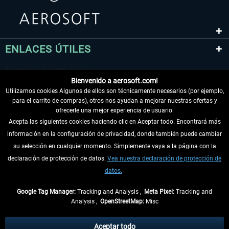
ENLACES ÚTILES
Bienvenido a aerosoft.com!
Utilizamos cookies Algunos de ellos son técnicamente necesarios (por ejemplo,
para el carrito de compras), otros nos ayudan a mejorar nuestras ofertas y
ofrecerle una mejor experiencia de usuario.
Acepta las siguientes cookies haciendo clic en Aceptar todo. Encontrará más
información en la configuración de privacidad, donde también puede cambiar
DESISTIR DEL CONTRATO
su selección en cualquier momento. Simplemente vaya a la página con la
declaración de protección de datos.
Vea nuestra declaración de protección de
INFORMACIÓN
datos.
NO SE PIERDA LAS ÚLTIMAS NOTICIAS
Google Tag Manager:
Tracking and Analysis ,
Meta Pixel:
Tracking and
Analysis ,
OpenStreetMap:
Misc
* Todos los precios, incl. el IVA legal y
gastos de envío
así como las posibles
tasas de recepción si no se describe lo contrario
Aceptar todo