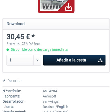
PILOT'S - FS Global Ultimate 2024
US Cities X - Chicago
Download
30,45 € *
84,69 € *
15,20 € *
Precio incl. 21% IVA legal
Disponible como descarga inmediata
Añadir a la cesta
Recordar
N.º artículo:
AS14284
Fabricante:
Aerosoft
Desarrollador:
sim-wings
Idioma:
Deutsch/English