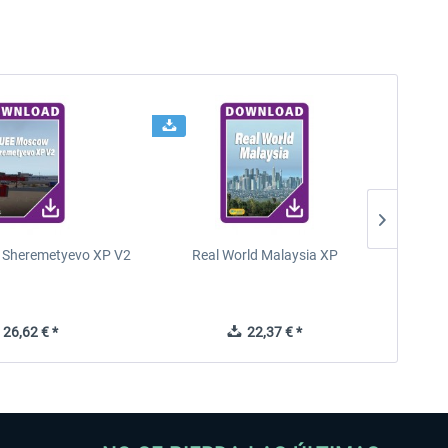
Sheremetyevo XP V2
Real World Malaysia XP
FeelThe
26,62 € *
22,37 € *