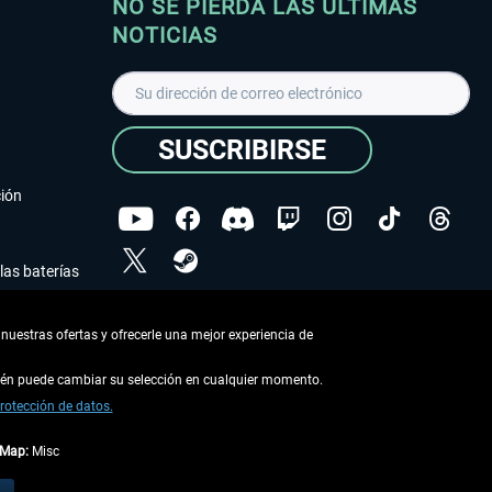
NO SE PIERDA LAS ÚLTIMAS
NOTICIAS
SUSCRIBIRSE
ción
las baterías
He leído la
declaración de protección de datos
.
nuestras ofertas y ofrecerle una mejor experiencia de
Copyright © Aerosoft GmbH - Todos los derechos
reservados
bién puede cambiar su selección en cualquier momento.
rotección de datos.
tMap:
Misc
describe lo contrario