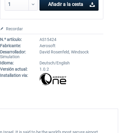
Añadir a la cesta
Recordar
N.º artículo:
AS15424
Fabricante:
Aerosoft
Desarrollador:
David Rosenfeld, Windsock
Simulation
Idioma:
Deutsch/English
Versión actual:
1.0.2
Installation via:
rael. It is said to be the world's most secure airport.