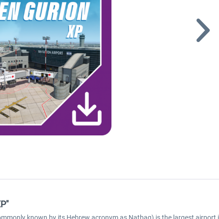
XP"
mmonly known by its Hebrew acronym as Natbag) is the largest airport in Is