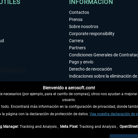
ÚTILES
INFORMACIÓN
Contactos
Prensa
Sobre nosotros
Corporate responsibility
tud
Carrera
Partners
Condiciones Generales de Contrata
Pago y envío
Derecho de revocación
Indicaciones sobre la eliminación de 
Declaración de protección de datos
Bienvenido a aerosoft.com!
Accesibilidad
 necesarios (por ejemplo, para el carrito de compras), otros nos ayudan a mejorar 
Aviso legal
usuario.
ar todo. Encontrará más información en la configuración de privacidad, donde tam
la página con la declaración de protección de datos.
 DEL CONTRATO
Vea nuestra declaración de p
ag Manager:
Tracking and Analysis ,
Meta Pixel:
Tracking and Analysis ,
OpenStree
ncl. el IVA legal y
gastos de envío
así como las posibles tasas de recepción si no se 