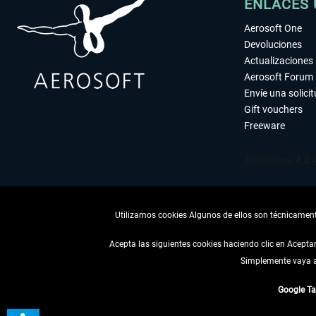
ENLACES 
Aerosoft One
Devoluciones
Actualizaciones
Aerosoft Forum
Envíe una solici
Gift vouchers
Freeware
Utilizamos cookies Algunos de ellos son técnicamente
Acepta las siguientes cookies haciendo clic en Acept
Simplemente vaya a 
DESISTIR
Google T
* Todos los precios, i