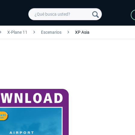
X-Plane 11
Escenarios
XP Asia