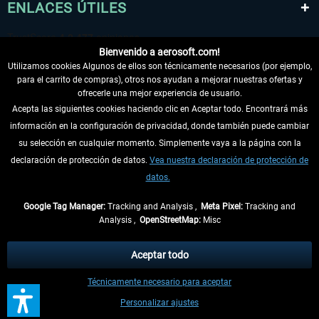
ENLACES ÚTILES
Bienvenido a aerosoft.com!
Utilizamos cookies Algunos de ellos son técnicamente necesarios (por ejemplo,
para el carrito de compras), otros nos ayudan a mejorar nuestras ofertas y
ofrecerle una mejor experiencia de usuario.
Acepta las siguientes cookies haciendo clic en Aceptar todo. Encontrará más
información en la configuración de privacidad, donde también puede cambiar
DESISTIR DEL CONTRATO
su selección en cualquier momento. Simplemente vaya a la página con la
declaración de protección de datos.
Vea nuestra declaración de protección de
INFORMACIÓN
datos.
NO SE PIERDA LAS ÚLTIMAS NOTICIAS
Google Tag Manager:
Tracking and Analysis ,
Meta Pixel:
Tracking and
Analysis ,
OpenStreetMap:
Misc
* Todos los precios, incl. el IVA legal y
gastos de envío
así como las posibles
tasas de recepción si no se describe lo contrario
Aceptar todo
** De aplicación a envíos dentro de Alemania. Los plazos de envío para los
Técnicamente necesario para aceptar
demás países se pueden consultar en la
información de envío
.
Personalizar ajustes
Contactos
Updates
Envíe una solicitud