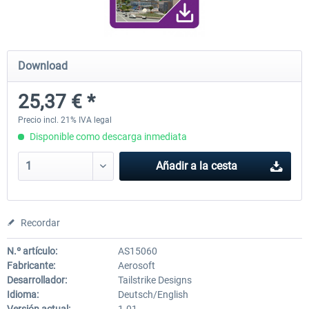
Airport Berlin Brandenburg V2 XP
Airport Zurich V2.0 XP
Download
25,37 € *
30,45 € *
26,39 € *
Precio incl. 21% IVA legal
Disponible como descarga inmediata
Añadir a la cesta
Recordar
N.º artículo:
AS15060
Fabricante:
Aerosoft
Desarrollador:
Tailstrike Designs
Idioma:
Deutsch/English