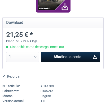
Airport Berlin Brandenburg V2 XP
Airport Zurich V2.0 XP
Download
21,25 € *
30,45 € *
26,39 € *
Precio incl. 21% IVA legal
Disponible como descarga inmediata
Añadir a la cesta
Recordar
N.º artículo:
AS14789
Fabricante:
SimNord
Idioma:
English
Versión actual:
1.0