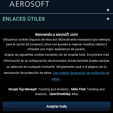
ENLACES ÚTILES
Bienvenido a aerosoft.com!
Utilizamos cookies Algunos de ellos son técnicamente necesarios (por ejemplo,
para el carrito de compras), otros nos ayudan a mejorar nuestras ofertas y
ofrecerle una mejor experiencia de usuario.
Acepta las siguientes cookies haciendo clic en Aceptar todo. Encontrará más
información en la configuración de privacidad, donde también puede cambiar
DESISTIR DEL CONTRATO
su selección en cualquier momento. Simplemente vaya a la página con la
declaración de protección de datos.
Vea nuestra declaración de protección de
INFORMACIÓN
datos.
NO SE PIERDA LAS ÚLTIMAS NOTICIAS
Google Tag Manager:
Tracking and Analysis ,
Meta Pixel:
Tracking and
Analysis ,
OpenStreetMap:
Misc
* Todos los precios, incl. el IVA legal y
gastos de envío
así como las posibles
tasas de recepción si no se describe lo contrario
Aceptar todo
** De aplicación a envíos dentro de Alemania. Los plazos de envío para los