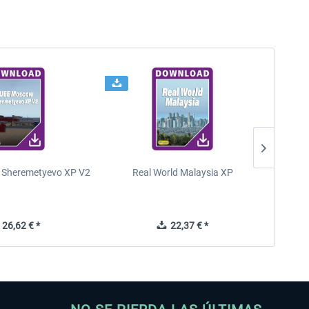
Sheremetyevo XP V2
Real World Malaysia XP
A
26,62 € *
22,37 € *