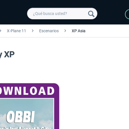
X-Plane 11
Escenarios
XP Asia
ty XP