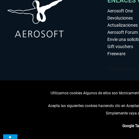
ENLACES 
Aerosoft One
Devoluciones
Actualizaciones
Aerosoft Forum
Envíe una solici
Gift vouchers
Freeware
Utilizamos cookies Algunos de ellos son técnicamente
Acepta las siguientes cookies haciendo clic en Acept
Simplemente vaya a 
DESISTIR
Google T
* Todos los precios, i