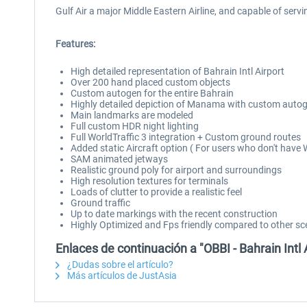
Gulf Air a major Middle Eastern Airline, and capable of servi
Features:
High detailed representation of Bahrain Intl Airport
Over 200 hand placed custom objects
Custom autogen for the entire Bahrain
Highly detailed depiction of Manama with custom auto
Main landmarks are modeled
Full custom HDR night lighting
Full WorldTraffic 3 integration + Custom ground routes
Added static Aircraft option ( For users who don't have
SAM animated jetways
Realistic ground poly for airport and surroundings
High resolution textures for terminals
Loads of clutter to provide a realistic feel
Ground traffic
Up to date markings with the recent construction
Highly Optimized and Fps friendly compared to other sce
Enlaces de continuación a "OBBI - Bahrain Intl 
¿Dudas sobre el artículo?
Más artículos de JustAsia