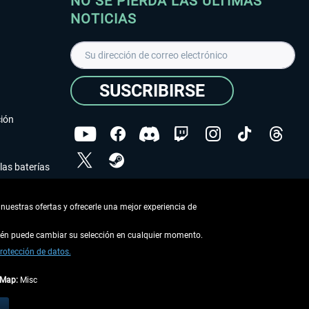
NO SE PIERDA LAS ÚLTIMAS
NOTICIAS
SUSCRIBIRSE
ción
las baterías
He leído la
declaración de protección de datos
.
nuestras ofertas y ofrecerle una mejor experiencia de
Copyright © Aerosoft GmbH - Todos los derechos
reservados
bién puede cambiar su selección en cualquier momento.
rotección de datos.
tMap:
Misc
describe lo contrario