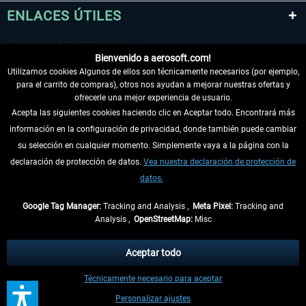
ENLACES ÚTILES
Bienvenido a aerosoft.com!
Utilizamos cookies Algunos de ellos son técnicamente necesarios (por ejemplo,
para el carrito de compras), otros nos ayudan a mejorar nuestras ofertas y
ofrecerle una mejor experiencia de usuario.
Acepta las siguientes cookies haciendo clic en Aceptar todo. Encontrará más
información en la configuración de privacidad, donde también puede cambiar
DESISTIR DEL CONTRATO
su selección en cualquier momento. Simplemente vaya a la página con la
declaración de protección de datos.
Vea nuestra declaración de protección de
INFORMACIÓN
datos.
NO SE PIERDA LAS ÚLTIMAS NOTICIAS
Google Tag Manager:
Tracking and Analysis ,
Meta Pixel:
Tracking and
Analysis ,
OpenStreetMap:
Misc
* Todos los precios, incl. el IVA legal y
gastos de envío
así como las posibles
tasas de recepción si no se describe lo contrario
Aceptar todo
** De aplicación a envíos dentro de Alemania. Los plazos de envío para los
Técnicamente necesario para aceptar
demás países se pueden consultar en la
información de envío
.
Personalizar ajustes