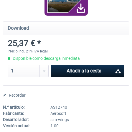
FunnerFlight - KSAN, KNZY & Naval
Saint Croix XP
Download
Base San...
25,37 € *
20,29 € *
25,20 € *
Precio incl. 21% IVA legal
Disponible como descarga inmediata
Añadir a la cesta
Recordar
N.º artículo:
AS12740
Fabricante:
Aerosoft
Desarrollador:
sim-wings
Versión actual:
1.00