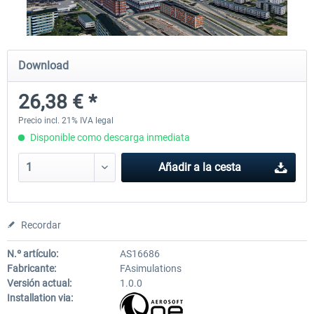
Airport Berlin Brandenburg V2 XP
Airport Zurich V2.0 XP
Download
26,38 € *
30,45 € *
26,39 € *
Precio incl. 21% IVA legal
Disponible como descarga inmediata
Añadir a la cesta
Recordar
N.º artículo:
AS16686
Fabricante:
FAsimulations
Versión actual:
1.0.0
Installation via: