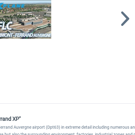
rrand XP"
rrand Auvergne airport (Dpt63) in extreme detail including numerous ani
area but also the surrounding environment, factories, industrial zones and