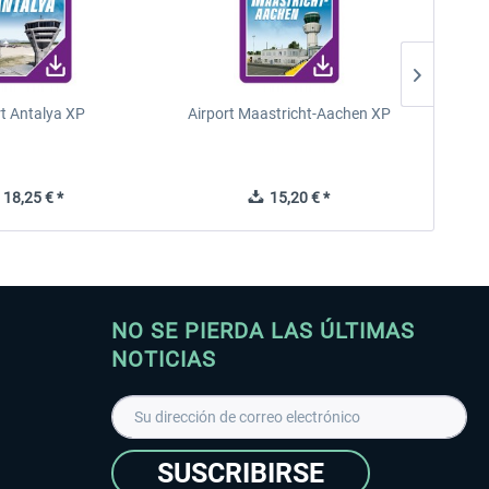
rt Antalya XP
Airport Maastricht-Aachen XP
Poli
18,25 € *
15,20 € *
NO SE PIERDA LAS ÚLTIMAS
NOTICIAS
SUSCRIBIRSE