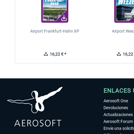
Airport Frankfurt-Hahn XP
Airport Wee
16,22 € *
16,22 
ENLACES 
Aerosoft One
Devoluciones
Actualizaciones
Aerosoft Forum
Envíe una solici