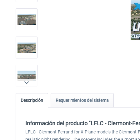
Descripción
Requerimientos del sistema
Información del producto "LFLC - Clermont-Fe
LFLC - Clermont-Ferrand for X-Plane models the Clermont-Fe
realistic night rendering. The scenery includes the airport 