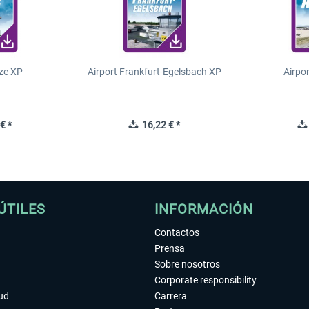
ze XP
Airport Frankfurt-Egelsbach XP
Airpo
€ *
16,22 € *
ÚTILES
INFORMACIÓN
Contactos
Prensa
Sobre nosotros
Corporate responsibility
tud
Carrera