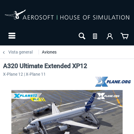
Vista general
Aviones
A320 Ultimate Extended XP12
X-Plane 12 | X-Plane 11