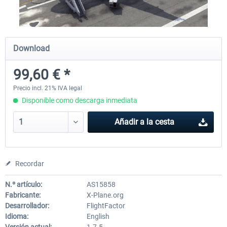
Diamond DA-62
Cessna 208 Grand Caravan 
Download
Series XP
99,60 € *
38,59 € *
49,77 € *
Precio incl. 21% IVA legal
Disponible como descarga inmediata
Añadir a la cesta
Recordar
N.º artículo:
AS15858
Fabricante:
X-Plane.org
Desarrollador:
FlightFactor
Idioma:
English