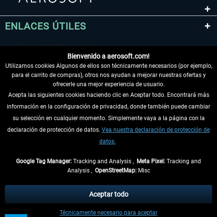
ENLACES ÚTILES
Bienvenido a aerosoft.com!
Utilizamos cookies Algunos de ellos son técnicamente necesarios (por ejemplo,
para el carrito de compras), otros nos ayudan a mejorar nuestras ofertas y
ofrecerle una mejor experiencia de usuario.
Acepta las siguientes cookies haciendo clic en Aceptar todo. Encontrará más
información en la configuración de privacidad, donde también puede cambiar
DESISTIR DEL CONTRATO
su selección en cualquier momento. Simplemente vaya a la página con la
declaración de protección de datos.
Vea nuestra declaración de protección de
INFORMACIÓN
datos.
NO SE PIERDA LAS ÚLTIMAS NOTICIAS
Google Tag Manager:
Tracking and Analysis ,
Meta Pixel:
Tracking and
Analysis ,
OpenStreetMap:
Misc
* Todos los precios, incl. el IVA legal y
gastos de envío
así como las posibles
tasas de recepción si no se describe lo contrario
Aceptar todo
** De aplicación a envíos dentro de Alemania. Los plazos de envío para los
Técnicamente necesario para aceptar
demás países se pueden consultar en la
información de envío
.