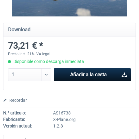
Diamond DA-62
Cessna 208 Grand Caravan 
Download
Series XP
73,21 € *
38,59 € *
49,77 € *
Precio incl. 21% IVA legal
Disponible como descarga inmediata
Añadir a la cesta
Recordar
N.º artículo:
AS16738
Fabricante:
X-Plane.org
Versión actual:
1.2.8