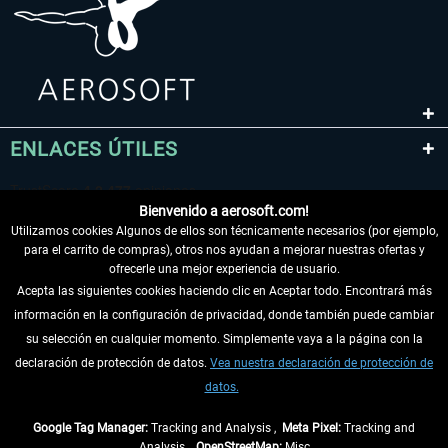
ENLACES ÚTILES
Bienvenido a aerosoft.com!
Utilizamos cookies Algunos de ellos son técnicamente necesarios (por ejemplo,
para el carrito de compras), otros nos ayudan a mejorar nuestras ofertas y
ofrecerle una mejor experiencia de usuario.
Acepta las siguientes cookies haciendo clic en Aceptar todo. Encontrará más
información en la configuración de privacidad, donde también puede cambiar
DESISTIR DEL CONTRATO
su selección en cualquier momento. Simplemente vaya a la página con la
declaración de protección de datos.
Vea nuestra declaración de protección de
INFORMACIÓN
datos.
NO SE PIERDA LAS ÚLTIMAS NOTICIAS
Google Tag Manager:
Tracking and Analysis ,
Meta Pixel:
Tracking and
Analysis ,
OpenStreetMap:
Misc