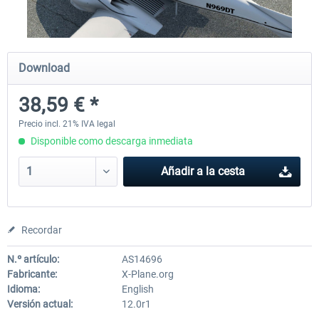
Diamond DA-62
Cessna 208 Grand Caravan 
Download
Series XP
38,59 € *
38,59 € *
49,77 € *
Precio incl. 21% IVA legal
Disponible como descarga inmediata
Añadir a la cesta
Recordar
N.º artículo:
AS14696
Fabricante:
X-Plane.org
Idioma:
English
Versión actual:
12.0r1