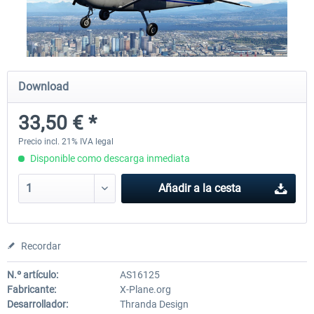
X-Plane.org - King Air 350 XP12
X-Plane.org - Cessna 172M 
Series XP12
Download
54,86 € *
33,50 € *
33,50 € *
Precio incl. 21% IVA legal
Disponible como descarga inmediata
Añadir a la cesta
Recordar
N.º artículo:
AS16125
Fabricante:
X-Plane.org
Desarrollador:
Thranda Design