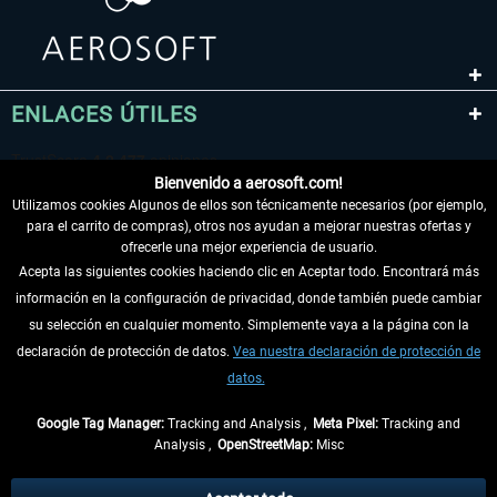
ENLACES ÚTILES
Bienvenido a aerosoft.com!
Utilizamos cookies Algunos de ellos son técnicamente necesarios (por ejemplo,
para el carrito de compras), otros nos ayudan a mejorar nuestras ofertas y
ofrecerle una mejor experiencia de usuario.
Acepta las siguientes cookies haciendo clic en Aceptar todo. Encontrará más
información en la configuración de privacidad, donde también puede cambiar
DESISTIR DEL CONTRATO
su selección en cualquier momento. Simplemente vaya a la página con la
declaración de protección de datos.
Vea nuestra declaración de protección de
INFORMACIÓN
datos.
NO SE PIERDA LAS ÚLTIMAS NOTICIAS
Google Tag Manager:
Tracking and Analysis ,
Meta Pixel:
Tracking and
Analysis ,
OpenStreetMap:
Misc
* Todos los precios, incl. el IVA legal y
gastos de envío
así como las posibles
tasas de recepción si no se describe lo contrario