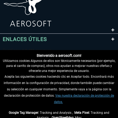
ENLACES ÚTILES
Bienvenido a aerosoft.com!
Utilizamos cookies Algunos de ellos son técnicamente necesarios (por ejemplo,
para el carrito de compras), otros nos ayudan a mejorar nuestras ofertas y
ofrecerle una mejor experiencia de usuario.
Acepta las siguientes cookies haciendo clic en Aceptar todo. Encontrará más
información en la configuración de privacidad, donde también puede cambiar
DESISTIR DEL CONTRATO
su selección en cualquier momento. Simplemente vaya a la página con la
declaración de protección de datos.
Vea nuestra declaración de protección de
INFORMACIÓN
datos.
NO SE PIERDA LAS ÚLTIMAS NOTICIAS
Google Tag Manager:
Tracking and Analysis ,
Meta Pixel:
Tracking and
Analysis ,
OpenStreetMap:
Misc