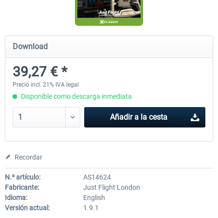
Diamond DA-62
Cessna 208 Grand Caravan 
Download
Series XP
39,27 € *
38,59 € *
49,77 € *
Precio incl. 21% IVA legal
Disponible como descarga inmediata
Añadir a la cesta
Recordar
N.º artículo:
AS14624
Fabricante:
Just Flight London
Idioma:
English
Versión actual:
1.9.1