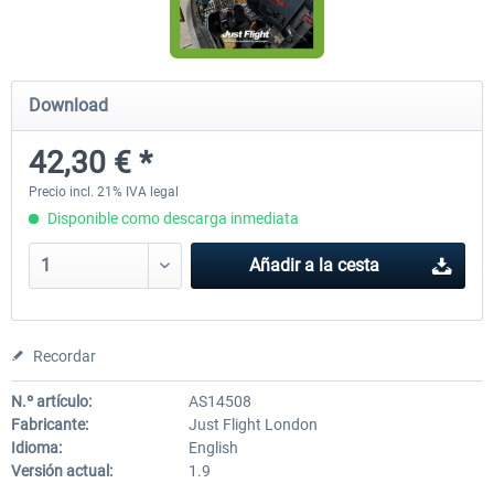
Diamond DA-62
Cessna 208 Grand Caravan 
Download
Series XP
42,30 € *
38,59 € *
49,77 € *
Precio incl. 21% IVA legal
Disponible como descarga inmediata
Añadir a la cesta
Recordar
N.º artículo:
AS14508
Fabricante:
Just Flight London
Idioma:
English
Versión actual:
1.9