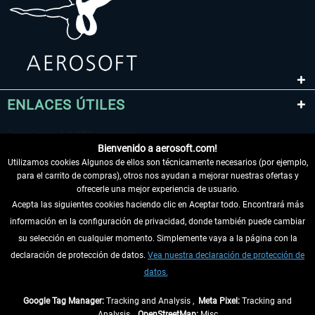
ENLACES ÚTILES
Bienvenido a aerosoft.com!
Utilizamos cookies Algunos de ellos son técnicamente necesarios (por ejemplo,
para el carrito de compras), otros nos ayudan a mejorar nuestras ofertas y
ofrecerle una mejor experiencia de usuario.
Acepta las siguientes cookies haciendo clic en Aceptar todo. Encontrará más
información en la configuración de privacidad, donde también puede cambiar
DESISTIR DEL CONTRATO
su selección en cualquier momento. Simplemente vaya a la página con la
declaración de protección de datos.
Vea nuestra declaración de protección de
INFORMACIÓN
datos.
NO SE PIERDA LAS ÚLTIMAS NOTICIAS
Google Tag Manager:
Tracking and Analysis ,
Meta Pixel:
Tracking and
Analysis ,
OpenStreetMap:
Misc