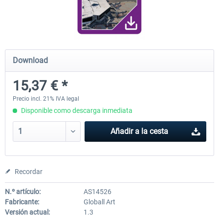
FunnerFlight - KSAN, KNZY & Naval
Saint Croix XP
Base San...
Download
20,29 € *
25,20 € *
15,37 € *
Precio incl. 21% IVA legal
Disponible como descarga inmediata
Añadir a la cesta
Recordar
N.º artículo:
AS14526
Fabricante:
Globall Art
Versión actual:
1.3