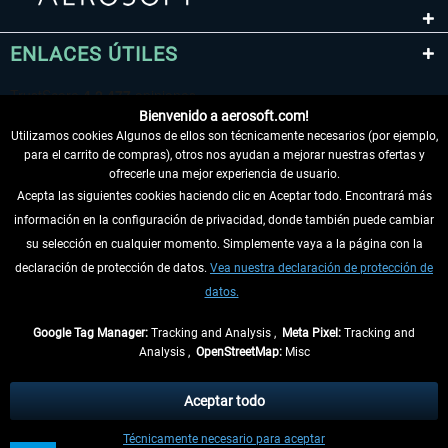
ENLACES ÚTILES
Bienvenido a aerosoft.com!
Utilizamos cookies Algunos de ellos son técnicamente necesarios (por ejemplo,
para el carrito de compras), otros nos ayudan a mejorar nuestras ofertas y
ofrecerle una mejor experiencia de usuario.
Acepta las siguientes cookies haciendo clic en Aceptar todo. Encontrará más
información en la configuración de privacidad, donde también puede cambiar
DESISTIR DEL CONTRATO
su selección en cualquier momento. Simplemente vaya a la página con la
declaración de protección de datos.
Vea nuestra declaración de protección de
INFORMACIÓN
datos.
NO SE PIERDA LAS ÚLTIMAS NOTICIAS
Google Tag Manager:
Tracking and Analysis ,
Meta Pixel:
Tracking and
Analysis ,
OpenStreetMap:
Misc
* Todos los precios, incl. el IVA legal y
gastos de envío
así como las posibles
tasas de recepción si no se describe lo contrario
Aceptar todo
** De aplicación a envíos dentro de Alemania. Los plazos de envío para los
Técnicamente necesario para aceptar
demás países se pueden consultar en la
información de envío
.