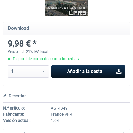
Airport Berlin Brandenburg V2 XP
Airport Zurich V2.0 XP
Download
9,98 € *
30,45 € *
26,39 € *
Precio incl. 21% IVA legal
Disponible como descarga inmediata
Añadir a la cesta
Recordar
N.º artículo:
AS14349
Fabricante:
France VFR
Versión actual:
1.04