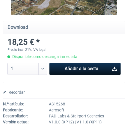
Airport Berlin Brandenburg V2 XP
Airport Zurich V2.0 XP
Download
18,25 € *
30,45 € *
26,39 € *
Precio incl. 21% IVA legal
Disponible como descarga inmediata
Añadir a la cesta
Recordar
N.º artículo:
AS15268
Fabricante:
Aerosoft
Desarrollador:
PAD-Labs & Stairport Sceneries
Versión actual:
V1.0.0 (XP12) | V1.1.0 (XP11)