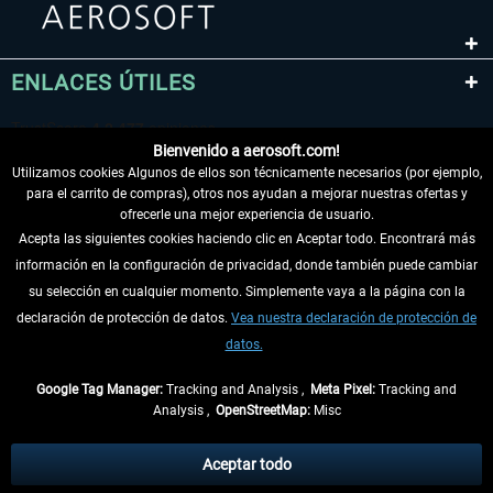
ENLACES ÚTILES
Bienvenido a aerosoft.com!
Utilizamos cookies Algunos de ellos son técnicamente necesarios (por ejemplo,
para el carrito de compras), otros nos ayudan a mejorar nuestras ofertas y
ofrecerle una mejor experiencia de usuario.
Acepta las siguientes cookies haciendo clic en Aceptar todo. Encontrará más
información en la configuración de privacidad, donde también puede cambiar
DESISTIR DEL CONTRATO
su selección en cualquier momento. Simplemente vaya a la página con la
declaración de protección de datos.
Vea nuestra declaración de protección de
INFORMACIÓN
datos.
NO SE PIERDA LAS ÚLTIMAS NOTICIAS
Google Tag Manager:
Tracking and Analysis ,
Meta Pixel:
Tracking and
Analysis ,
OpenStreetMap:
Misc
* Todos los precios, incl. el IVA legal y
gastos de envío
así como las posibles
tasas de recepción si no se describe lo contrario
Aceptar todo
** De aplicación a envíos dentro de Alemania. Los plazos de envío para los