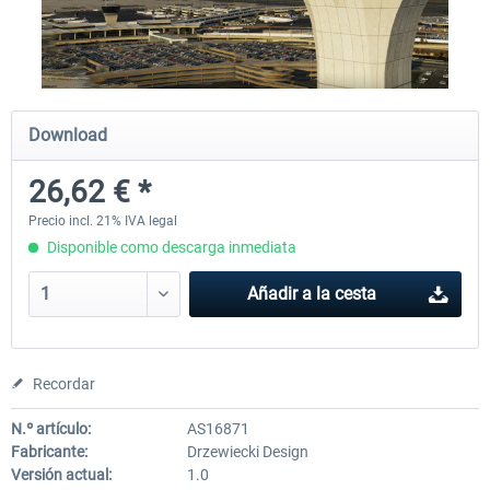
Airport Berlin Brandenburg V2 XP
Airport Zurich V2.0 XP
Download
30,45 € *
26,39 € *
26,62 € *
Precio incl. 21% IVA legal
Disponible como descarga inmediata
Añadir a la cesta
Recordar
N.º artículo:
AS16871
Fabricante:
Drzewiecki Design
Versión actual:
1.0