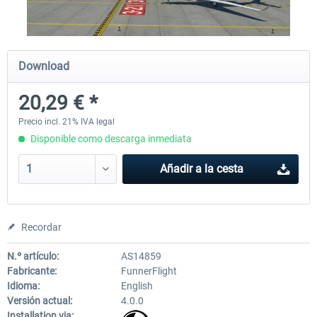
FunnerFlight - KSAN, KNZY & Naval
Saint Croix XP
Download
Base San...
20,29 € *
20,29 € *
25,20 € *
Precio incl. 21% IVA legal
Disponible como descarga inmediata
Añadir a la cesta
Recordar
N.º artículo:
AS14859
Fabricante:
FunnerFlight
Idioma:
English
Versión actual:
4.0.0
Installation via: