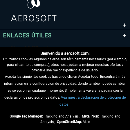
ENLACES ÚTILES
Bienvenido a aerosoft.com!
Utilizamos cookies Algunos de ellos son técnicamente necesarios (por ejemplo,
para el carrito de compras), otros nos ayudan a mejorar nuestras ofertas y
ofrecerle una mejor experiencia de usuario.
Acepta las siguientes cookies haciendo clic en Aceptar todo. Encontrará más
información en la configuración de privacidad, donde también puede cambiar
DESISTIR DEL CONTRATO
su selección en cualquier momento. Simplemente vaya a la página con la
declaración de protección de datos.
Vea nuestra declaración de protección de
INFORMACIÓN
datos.
NO SE PIERDA LAS ÚLTIMAS NOTICIAS
Google Tag Manager:
Tracking and Analysis ,
Meta Pixel:
Tracking and
Analysis ,
OpenStreetMap:
Misc
* Todos los precios, incl. el IVA legal y
gastos de envío
así como las posibles