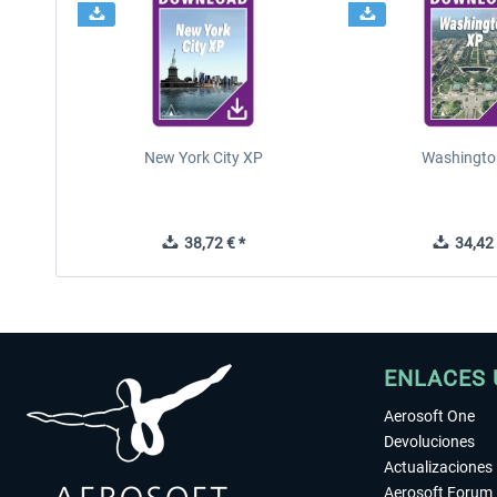
New York City XP
Washingto
38,72 € *
34,42 
ENLACES 
Aerosoft One
Devoluciones
Actualizaciones
Aerosoft Forum