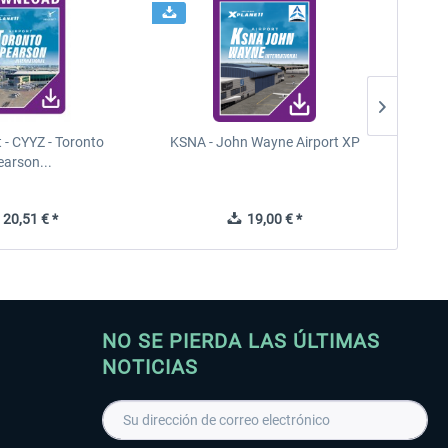
t - CYYZ - Toronto
KSNA - John Wayne Airport XP
New Y
earson...
20,51 € *
19,00 € *
NO SE PIERDA LAS ÚLTIMAS
NOTICIAS