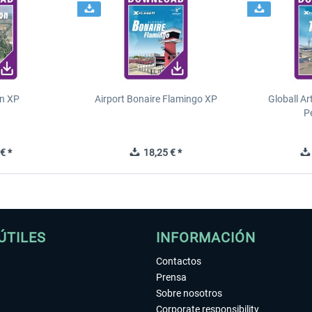
n XP
Airport Bonaire Flamingo XP
Globall Ar
P
€ *
18,25 € *
ÚTILES
INFORMACIÓN
Contactos
Prensa
Sobre nosotros
Corporate responsibility