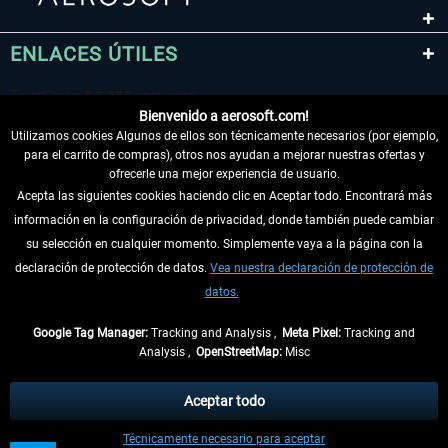
ENLACES ÚTILES
Bienvenido a aerosoft.com!
Utilizamos cookies Algunos de ellos son técnicamente necesarios (por ejemplo,
para el carrito de compras), otros nos ayudan a mejorar nuestras ofertas y
ofrecerle una mejor experiencia de usuario.
Acepta las siguientes cookies haciendo clic en Aceptar todo. Encontrará más
información en la configuración de privacidad, donde también puede cambiar
DESISTIR DEL CONTRATO
su selección en cualquier momento. Simplemente vaya a la página con la
declaración de protección de datos.
Vea nuestra declaración de protección de
INFORMACIÓN
datos.
NO SE PIERDA LAS ÚLTIMAS NOTICIAS
Google Tag Manager:
Tracking and Analysis ,
Meta Pixel:
Tracking and
Analysis ,
OpenStreetMap:
Misc
* Todos los precios, incl. el IVA legal y
gastos de envío
así como las posibles
tasas de recepción si no se describe lo contrario
Aceptar todo
** De aplicación a envíos dentro de Alemania. Los plazos de envío para los
Técnicamente necesario para aceptar
demás países se pueden consultar en la
información de envío
.