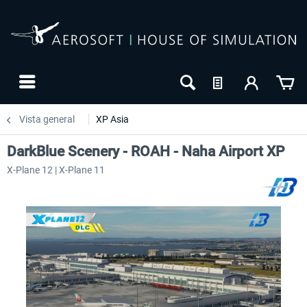
Vista general
XP Asia
DarkBlue Scenery - ROAH - Naha Airport XP
X-Plane 12 | X-Plane 11