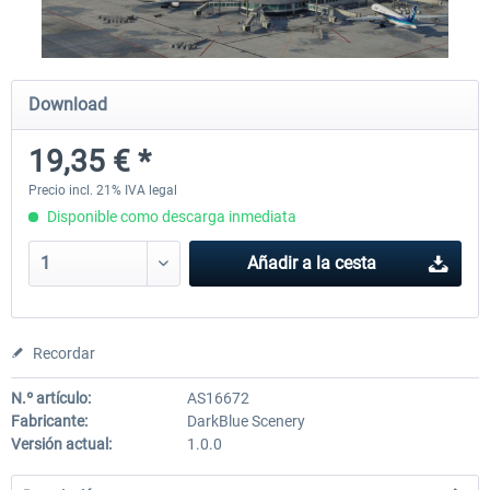
RJAA Tokyo Narita XP
Moscow City XP
Download
19,35 € *
24,59 € *
30,25 € *
Precio incl. 21% IVA legal
Disponible como descarga inmediata
Añadir a la cesta
Recordar
N.º artículo:
AS16672
Fabricante:
DarkBlue Scenery
Versión actual:
1.0.0