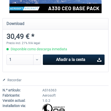
FlightSim Studio - E-Jets 170/175
Aerosoft Aircraft A340-600
Download
30,49 € *
40,62 € *
81,33 € *
Precio incl. 21% IVA legal
Disponible como descarga inmediata
Añadir a la cesta
Recordar
N.º artículo:
AS16363
Fabricante:
Aerosoft
Versión actual:
1.0.2
Installation via: