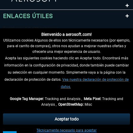
ENLACES ÚTILES
Bienvenido a aerosoft.com!
Utilizamos cookies Algunos de ellos son técnicamente necesarios (por ejemplo,
para el carrito de compras), otros nos ayudan a mejorar nuestras ofertas y
ofrecerle una mejor experiencia de usuario.
Acepta las siguientes cookies haciendo clic en Aceptar todo. Encontrará más
información en la configuración de privacidad, donde también puede cambiar
DESISTIR DEL CONTRATO
su selección en cualquier momento. Simplemente vaya a la página con la
declaración de protección de datos.
Vea nuestra declaración de protección de
INFORMACIÓN
datos.
NO SE PIERDA LAS ÚLTIMAS NOTICIAS
Google Tag Manager:
Tracking and Analysis ,
Meta Pixel:
Tracking and
Analysis ,
OpenStreetMap:
Misc
* Todos los precios, incl. el IVA legal y
gastos de envío
así como las posibles
tasas de recepción si no se describe lo contrario
Aceptar todo
** De aplicación a envíos dentro de Alemania. Los plazos de envío para los
Técnicamente necesario para aceptar
demás países se pueden consultar en la
información de envío
.