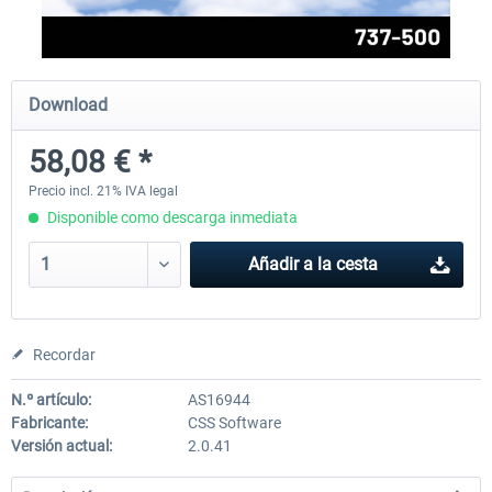
FlightSim Studio - E-Jets 170/175
Aerosoft Aircraft A340-600
Download
58,08 € *
40,62 € *
81,33 € *
Precio incl. 21% IVA legal
Disponible como descarga inmediata
Añadir a la cesta
Recordar
N.º artículo:
AS16944
Fabricante:
CSS Software
Versión actual:
2.0.41