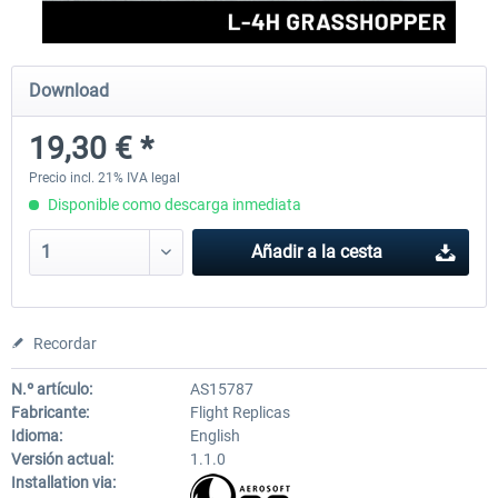
FlightSim Studio - E-Jets 170/175
Aerosoft Aircraft A340-600
Download
19,30 € *
40,62 € *
81,33 € *
Precio incl. 21% IVA legal
Disponible como descarga inmediata
Añadir a la cesta
Recordar
N.º artículo:
AS15787
Fabricante:
Flight Replicas
Idioma:
English
Versión actual:
1.1.0
Installation via: