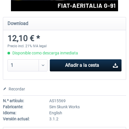
FlightSim Studio - E-Jets 170/175
Aerosoft Aircraft A340-600
Download
12,10 € *
40,62 € *
81,33 € *
Precio incl. 21% IVA legal
Disponible como descarga inmediata
Añadir a la cesta
Recordar
N.º artículo:
AS15569
Fabricante:
Sim Skunk Works
Idioma:
English
Versión actual:
3.1.2