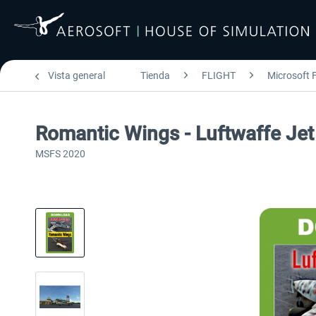
Vista general
Tienda
FLIGHT
Microsoft F
Romantic Wings - Luftwaffe Je
MSFS 2020