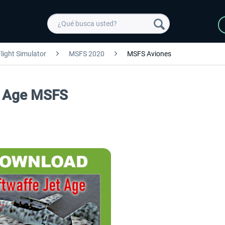
light Simulator
MSFS 2020
MSFS Aviones
t Age MSFS