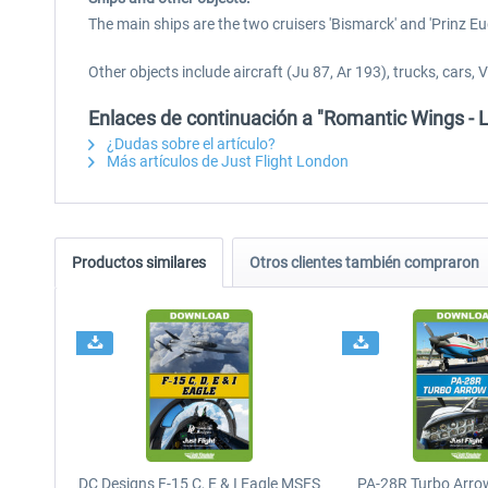
The main ships are the two cruisers 'Bismarck' and 'Prinz Eug
Other objects include aircraft (Ju 87, Ar 193), trucks, cars
Enlaces de continuación a "Romantic Wings -
¿Dudas sobre el artículo?
Más artículos de Just Flight London
Productos similares
Otros clientes también compraron
DC Designs F-15 C, E & I Eagle MSFS
PA-28R Turbo Arrow