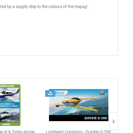
ted by a supply ship in the colours of the Hapag'.
w III & Turbo Arrow
Lionheart Creations - Quickie Q-200
Just F