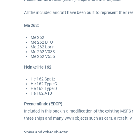
All the included aircraft have been built to represent their 
Me 262:
Me 262
Me 262 B1U1
Me 262 Lorin
Me 262 V083
Me 262 V555
Heinkel He 162:
He 162 Spatz
He 162 Type C
He 162 Type D
He 162 A10
Peenemünde (EDCP):
Included in this pack is a modification of the existing MSF
three ships and many WWII objects such as cars, aircraft,
Ships and other objects: