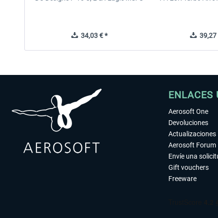
34,03 € *
39,27 
ENLACES 
Aerosoft One
Devoluciones
Actualizaciones
Aerosoft Forum
Envíe una solici
Gift vouchers
Freeware