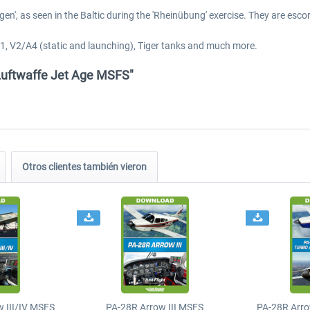
en', as seen in the Baltic during the 'Rheinübung' exercise. They are escor
, V1, V2/A4 (static and launching), Tiger tanks and much more.
 Luftwaffe Jet Age MSFS"
Otros clientes también vieron
 III/IV MSFS
PA-28R Arrow III MSFS
PA-28R Arro