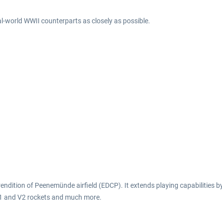
real-world WWII counterparts as closely as possible.
S rendition of Peenemünde airfield (EDCP). It extends playing capabilities
 V1 and V2 rockets and much more.