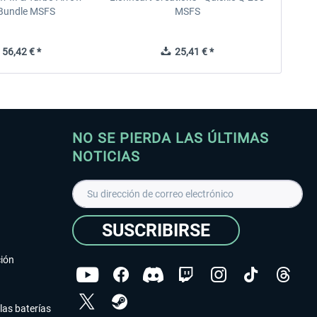
V Bundle MSFS
MSFS
56,42 € *
25,41 € *
NO SE PIERDA LAS ÚLTIMAS
NOTICIAS
SUSCRIBIRSE
ción
las baterías