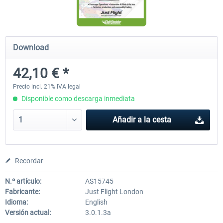
rkApps - FSRealistic Pro MSFS
Aerosoft Tool Simple Traf
Download
42,10 € *
33,88 € *
15,13 € *
Precio incl. 21% IVA legal
Disponible como descarga inmediata
Añadir a la cesta
Recordar
N.º artículo:
AS15745
Fabricante:
Just Flight London
Idioma:
English
Versión actual:
3.0.1.3a