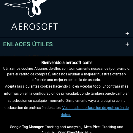
ENLACES ÚTILES
Bienvenido a aerosoft.com!
Utilizamos cookies Algunos de ellos son técnicamente necesarios (por ejemplo,
para el carrito de compras), otros nos ayudan a mejorar nuestras ofertas y
ofrecerle una mejor experiencia de usuario.
Acepta las siguientes cookies haciendo clic en Aceptar todo. Encontrará más
información en la configuración de privacidad, donde también puede cambiar
DESISTIR DEL CONTRATO
su selección en cualquier momento. Simplemente vaya a la página con la
declaración de protección de datos.
Vea nuestra declaración de protección de
INFORMACIÓN
datos.
NO SE PIERDA LAS ÚLTIMAS NOTICIAS
Google Tag Manager:
Tracking and Analysis ,
Meta Pixel:
Tracking and
Analysis ,
OpenStreetMap:
Misc