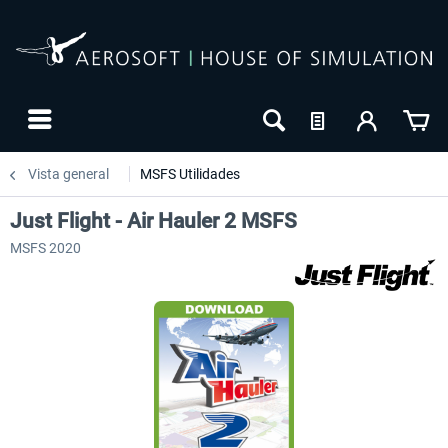
Vista general
MSFS Utilidades
Just Flight - Air Hauler 2 MSFS
MSFS 2020