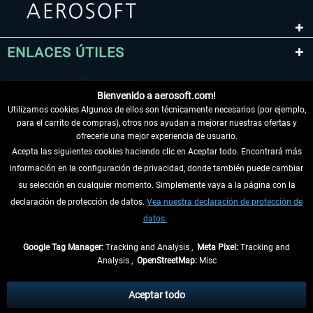
ENLACES ÚTILES
Bienvenido a aerosoft.com!
Utilizamos cookies Algunos de ellos son técnicamente necesarios (por ejemplo,
para el carrito de compras), otros nos ayudan a mejorar nuestras ofertas y
ofrecerle una mejor experiencia de usuario.
Acepta las siguientes cookies haciendo clic en Aceptar todo. Encontrará más
información en la configuración de privacidad, donde también puede cambiar
DESISTIR DEL CONTRATO
su selección en cualquier momento. Simplemente vaya a la página con la
declaración de protección de datos.
Vea nuestra declaración de protección de
INFORMACIÓN
datos.
NO SE PIERDA LAS ÚLTIMAS NOTICIAS
Google Tag Manager:
Tracking and Analysis ,
Meta Pixel:
Tracking and
Analysis ,
OpenStreetMap:
Misc
* Todos los precios, incl. el IVA legal y
gastos de envío
así como las posibles
tasas de recepción si no se describe lo contrario
Aceptar todo
** De aplicación a envíos dentro de Alemania. Los plazos de envío para los