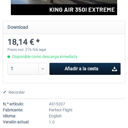
rkApps - FSRealistic Pro MSFS
Aerosoft Tool Simple Traf
Download
18,14 € *
33,88 € *
15,13 € *
Precio incl. 21% IVA legal
Disponible como descarga inmediata
Añadir a la cesta
Recordar
N.º artículo:
AS15207
Fabricante:
Perfect Flight
Idioma:
English
Versión actual:
1.0