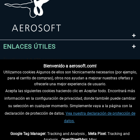
ENLACES ÚTILES
Bienvenido a aerosoft.com!
Utilizamos cookies Algunos de ellos son técnicamente necesarios (por ejemplo,
para el carrito de compras), otros nos ayudan a mejorar nuestras ofertas y
ofrecerle una mejor experiencia de usuario.
Acepta las siguientes cookies haciendo clic en Aceptar todo. Encontrará más
información en la configuración de privacidad, donde también puede cambiar
DESISTIR DEL CONTRATO
su selección en cualquier momento. Simplemente vaya a la página con la
declaración de protección de datos.
Vea nuestra declaración de protección de
INFORMACIÓN
datos.
NO SE PIERDA LAS ÚLTIMAS NOTICIAS
Google Tag Manager:
Tracking and Analysis ,
Meta Pixel:
Tracking and
Analysis ,
OpenStreetMap:
Misc