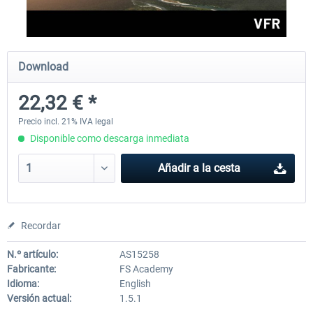
Perfect Flight - Flying Germany MSFS
Perfect Flight - FS Explorer -
Download
Italy MSFS
22,32 € *
15,13 € *
17,55 € *
Precio incl. 21% IVA legal
Disponible como descarga inmediata
Añadir a la cesta
Recordar
N.º artículo:
AS15258
Fabricante:
FS Academy
Idioma:
English
Versión actual:
1.5.1