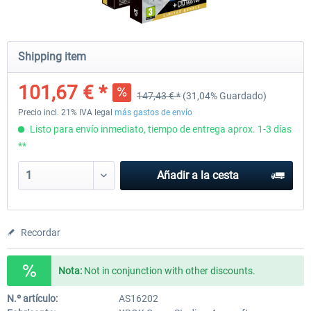
MSFS 2020 Premium Deluxe - Starter
MSFS 2020 + CRJ 550/700 L
Shipping item
Pack
Bundle
101,67 € *
147,43 € *
(31,04% Guardado)
147,43 €
264,36 € *
101,67 € *
Precio incl. 21% IVA legal
más gastos de envío
Listo para envío inmediato, tiempo de entrega aprox. 1-3 días
**
Añadir a la cesta
Recordar
Nota:
Not in conjunction with other discounts.
N.º artículo:
AS16202