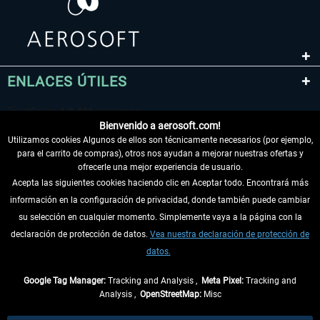
ENLACES ÚTILES
Bienvenido a aerosoft.com!
Utilizamos cookies Algunos de ellos son técnicamente necesarios (por ejemplo,
para el carrito de compras), otros nos ayudan a mejorar nuestras ofertas y
ofrecerle una mejor experiencia de usuario.
Acepta las siguientes cookies haciendo clic en Aceptar todo. Encontrará más
información en la configuración de privacidad, donde también puede cambiar
DESISTIR DEL CONTRATO
su selección en cualquier momento. Simplemente vaya a la página con la
declaración de protección de datos.
Vea nuestra declaración de protección de
INFORMACIÓN
datos.
NO SE PIERDA LAS ÚLTIMAS NOTICIAS
Google Tag Manager:
Tracking and Analysis ,
Meta Pixel:
Tracking and
Analysis ,
OpenStreetMap:
Misc
* Todos los precios, incl. el IVA legal y
gastos de envío
así como las posibles