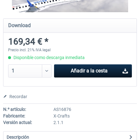
X-Plane.org - King Air 350 XP12
X-Plane.org - Cessna 172M 
Download
Series XP12
169,34 € *
54,86 € *
33,50 € *
Precio incl. 21% IVA legal
Disponible como descarga inmediata
Añadir a la cesta
Recordar
N.º artículo:
AS16876
Fabricante:
X-Crafts
Versión actual:
2.1.1
Descripción