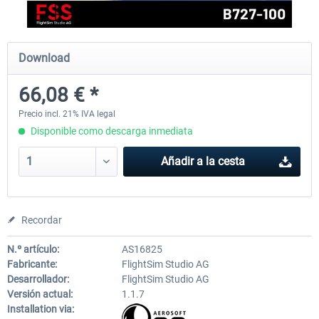
FlightSim Studio - E-Jets 170/175
Aerosoft Aircraft A340-600
Download
66,08 € *
40,62 € *
81,33 € *
Precio incl. 21% IVA legal
Disponible como descarga inmediata
Añadir a la cesta
Recordar
N.º artículo:
AS16825
Fabricante:
FlightSim Studio AG
Desarrollador:
FlightSim Studio AG
Versión actual:
1.1.7
Installation via: